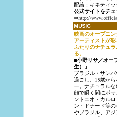
配給：キネティッ
公式サイトをチェ
⇒
http://www.offici
MUSIC
映画のオープニン
アーティストが彩
ふたりのナチュラ
る。
■小野リサ／オー
生）」
ブラジル・サンパ
過ごし、15歳から
ー。ナチュラルな
顔で瞬く間にボサ
ントニオ・カルロ
ン・ドナード等の
やブラジル、アジ