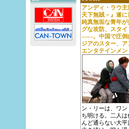
アンディ・ラウ主
天下無賊－』遂に
純真無垢な青年が
グな攻防、スタイ
――。中国で圧倒
ジアのスター、ア
エンタテインメン
ン・リーは、ワン
ち明ける。二人は
んど通らない大平