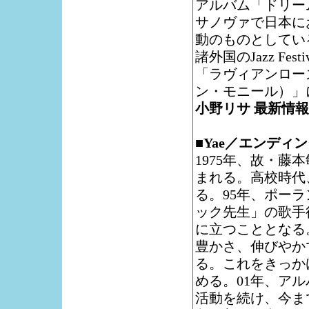
アルバム「ドリー
サノヴァで日本に
動のものとしている。最
諸外国のJazz Fes
「ラヴィアンローズ
ン・モニール）」
小野リサ 最新情
■Yae／エンディ
1975年、故・
まれる。高校時代
る。95年、ポー
ック先生」の歌手
に立つこととなる
豊かさ、伸びやか
る。これをきっか
める。01年、アル
活動を続け、今ま