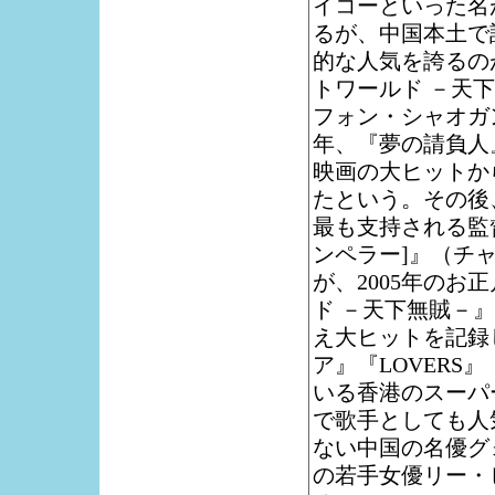
イコーといった名
るが、中国本土で
的な人気を誇るの
トワールド －天
フォン・シャオガン
年、『夢の請負人
映画の大ヒットか
たという。その後
最も支持される監
ンペラー]』（チ
が、2005年の
ド －天下無賊－
え大ヒットを記録
ア』『LOVER
いる香港のスーパ
で歌手としても人
ない中国の名優グ
の若手女優リー・